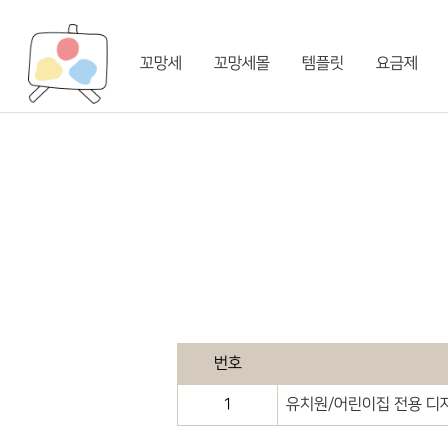
꼬망세
꼬망세몰
템플릿
요금제
번호
1
유치원/어린이집 전용 디자